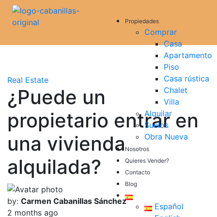
Propiedades
Comprar
Casa
Apartamento
Piso
Casa rústica
Real Estate
¿Puede un
Chalet
Villa
propietario entrar en
Alquilar
Suelos
una vivienda
Obra Nueva
Nosotros
alquilada?
Quieres Vender?
Contacto
Blog
by:
Carmen Cabanillas Sánchez
Español
2 months ago