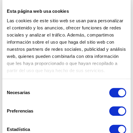
emergencias. Acordar esto por escrito antes de que
surja el problema evita interpretaciones
Esta página web usa cookies
contradictorias más adelante.
Las cookies de este sitio web se usan para personalizar
Si el contrato ya está firmado y no contempla estas
el contenido y los anuncios, ofrecer funciones de redes
cuestiones, cualquier acuerdo posterior sobre visitas o
sociales y analizar el tráfico. Además, compartimos
revisiones debe quedar documentado por escrito, ya
información sobre el uso que haga del sitio web con
sea mediante un correo electrónico o un mensaje que
nuestros partners de redes sociales, publicidad y análisis
ambas partes puedan conservar como registro.
web, quienes pueden combinarla con otra información
que les haya proporcionado o que hayan recopilado a
En nuestra experiencia gestionando
propiedades en
partir del uso que haya hecho de sus servicios.
alquiler en la Costa del Sol
, las situaciones que derivan
en conflicto tienen casi siempre el mismo origen: falta
Selección
de comunicación y ausencia de acuerdos previos bien
Necesarias
de
documentados. Ayudamos a redactar contratos con
consentimiento
cláusulas claras, coordinamos visitas entre las partes y
mediamos cuando surgen discrepancias, antes de que
Preferencias
escalen.
Estadística
Si estás pensando en alquilar una propiedad en