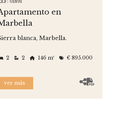
REF: 01891
Apartamento en
Marbella
Sierra blanca, Marbella.
2
2
146 m²
€ 895.000
ver más