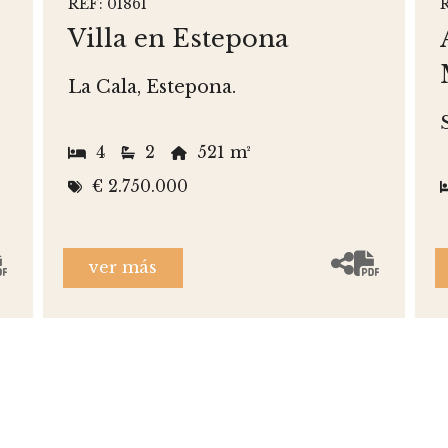
REF: 01861
Villa en Estepona
La Cala, Estepona.
4
2
521 m²
€ 2.750.000
ver más