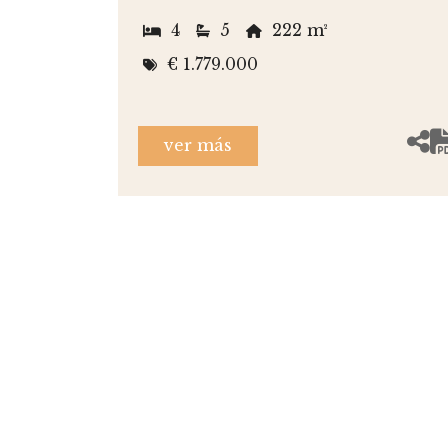
4
5
222 m²
€ 1.779.000
ver más