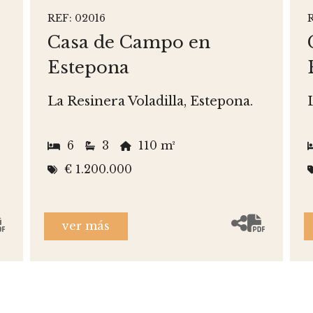
REF: 02016
Casa de Campo en
Estepona
La Resinera Voladilla, Estepona.
6
3
110 m²
€ 1.200.000
ver más