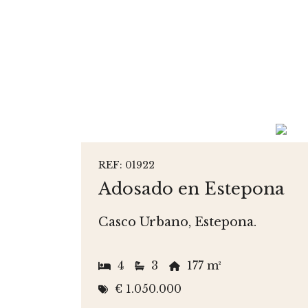
REF: 01922
Adosado en Estepona
Casco Urbano, Estepona.
4
3
177 m²
€ 1.050.000