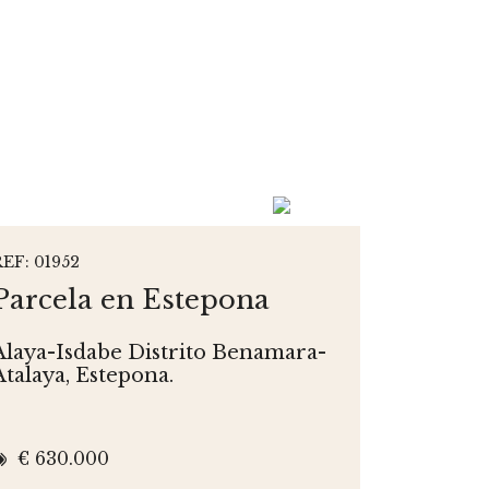
REF: 01952
Parcela en Estepona
Alaya-Isdabe Distrito Benamara-
Atalaya, Estepona.
€ 630.000