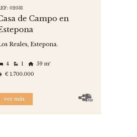
REF: 02031
Casa de Campo en
Estepona
Los Reales, Estepona.
4
1
59 m²
€ 1.700.000
ver más