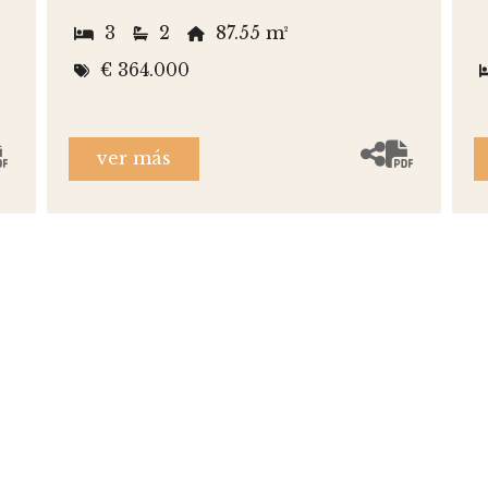
3
2
87.55 m²
€ 364.000
ver más