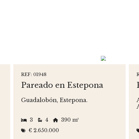
REF: 01948
Pareado en Estepona
Guadalobón, Estepona.
3
4
390 m²
€ 2.650.000