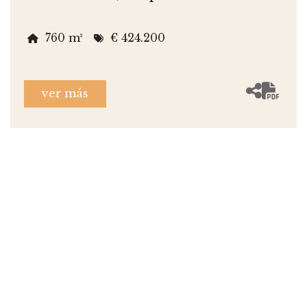
760 m²
€ 424.200
ver más