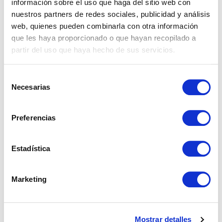
información sobre el uso que haga del sitio web con
nuestros partners de redes sociales, publicidad y análisis
web, quienes pueden combinarla con otra información
que les haya proporcionado o que hayan recopilado a
partir del uso que haya hecho de sus servicios.
Selección
Necesarias
de
consentimiento
REF: 02527
Parcela en Jubrique
Preferencias
Jubrique, Jubrique.
Estadística
€ 106.050
Marketing
ver más
Mostrar detalles