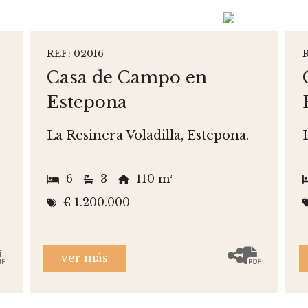
REF: 02016
Casa de Campo en
Estepona
La Resinera Voladilla, Estepona.
6
3
110 m²
€ 1.200.000
ver más