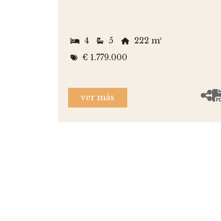
4
5
222 m²
€ 1.779.000
ver más