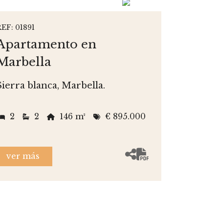
REF: 01891
Apartamento en
Marbella
Sierra blanca, Marbella.
2
2
146 m²
€ 895.000
ver más