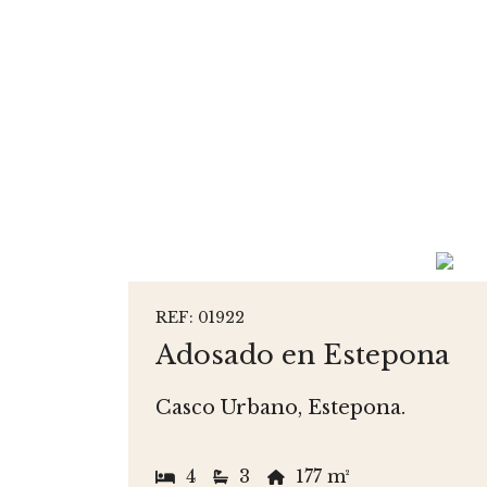
REF: 01922
Adosado en Estepona
Casco Urbano, Estepona.
4
3
177 m²