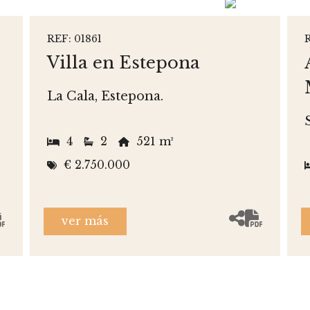
REF: 01861
Villa en Estepona
La Cala, Estepona.
4
2
521 m²
€ 2.750.000
ver más