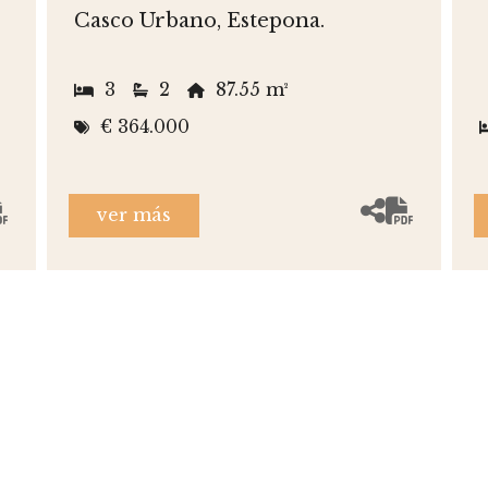
Casco Urbano, Estepona.
3
2
87.55 m²
€ 364.000
ver más