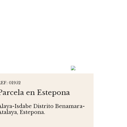
REF: 01952
Parcela en Estepona
Alaya-Isdabe Distrito Benamara-
Atalaya, Estepona.