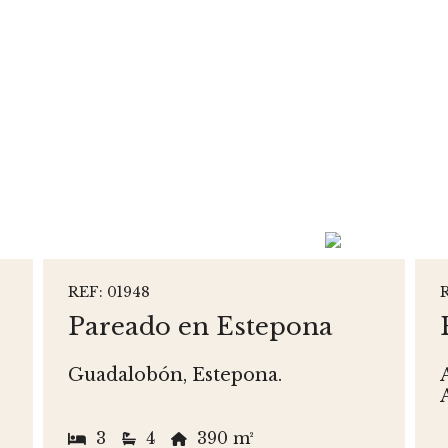
REF: 01948
Pareado en Estepona
Guadalobón, Estepona.
3
4
390 m²