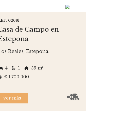
REF: 02031
Casa de Campo en
Estepona
Los Reales, Estepona.
4
1
59 m²
€ 1.700.000
ver más