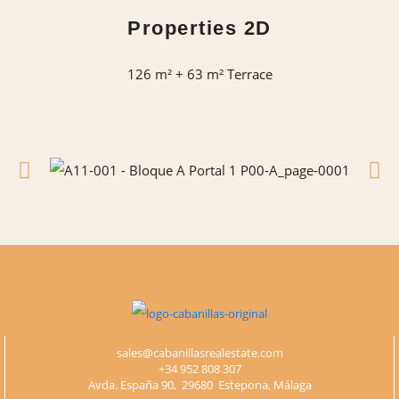
Properties 2D
126 m² + 63 m² Terrace
sales@cabanillasrealestate.com
+34 952 808 307
Avda. España 90, 29680 Estepona, Málaga