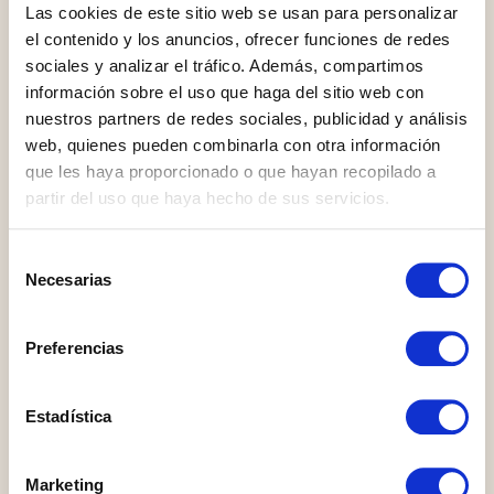
Las cookies de este sitio web se usan para personalizar
el contenido y los anuncios, ofrecer funciones de redes
AGENT
sociales y analizar el tráfico. Además, compartimos
Raúl Figueroa
información sobre el uso que haga del sitio web con
nuestros partners de redes sociales, publicidad y análisis
web, quienes pueden combinarla con otra información
que les haya proporcionado o que hayan recopilado a
partir del uso que haya hecho de sus servicios.
PHONE
Selección
+34 663 548 144
Necesarias
de
consentimiento
Preferencias
Estadística
EMAIL
new@cabanillasrealestate.com
Marketing