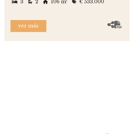
3
2
106 m²
€ 533.000
ver más