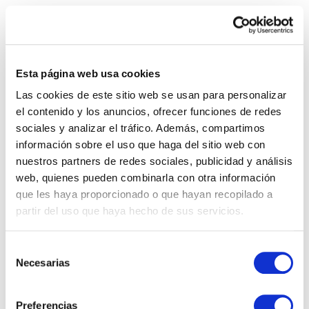
Esta página web usa cookies
Las cookies de este sitio web se usan para personalizar
REF: 02046
el contenido y los anuncios, ofrecer funciones de redes
Villa en Estepona
sociales y analizar el tráfico. Además, compartimos
información sobre el uso que haga del sitio web con
nuestros partners de redes sociales, publicidad y análisis
La Gaspara, Estepona.
web, quienes pueden combinarla con otra información
que les haya proporcionado o que hayan recopilado a
4
5
222 m²
€ 1.779.000
partir del uso que haya hecho de sus servicios.
Selección
Necesarias
ver más
de
consentimiento
Preferencias