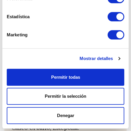
Estadística
Marketing
Mostrar detalles
Permitir todas
Permitir la selección
REF: 02047
Apartamento en Estepona
Denegar
Casco Urbano, Estepona.