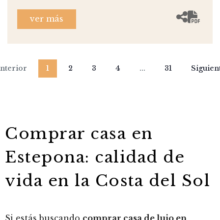
ver más
nterior
1
2
3
4
...
31
Siguien
Comprar casa en
Estepona: calidad de
vida en la Costa del Sol
Si estás buscando
comprar casa de lujo en