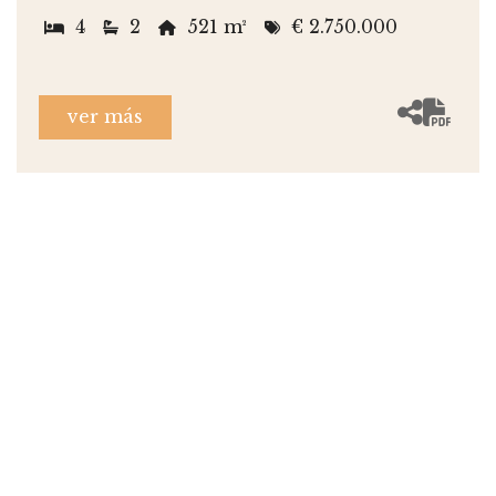
4
2
521 m²
€ 2.750.000
ver más