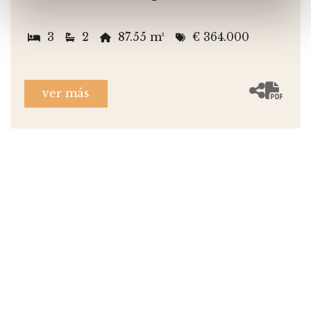
3
2
87.55 m²
€ 364.000
ver más