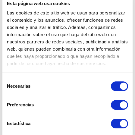
Esta página web usa cookies
junio 16, 2026
Las cookies de este sitio web se usan para personalizar
¿Puede un propietario entrar en
el contenido y los anuncios, ofrecer funciones de redes
sociales y analizar el tráfico. Además, compartimos
una vivienda alquilada?
información sobre el uso que haga del sitio web con
Tener las llaves de un piso y ser su propietario no otorga el derecho de
nuestros partners de redes sociales, publicidad y análisis
entrar cuando se quiera. Desde el momento en que se firma un
web, quienes pueden combinarla con otra información
contrato de arrendamiento, la vivienda pasa a ser el domicilio del
que les haya proporcionado o que hayan recopilado a
inquilino, y ese...
partir del uso que haya hecho de sus servicios.
Posted by:
Carmen Cabanillas Sánchez
Categories:
Real Estate
Selección
Necesarias
de
junio 9, 2026
consentimiento
Preferencias
Impuestos al vender una vivienda
en España si no resides aquí
Estadística
Vender una vivienda en España siendo no residente tiene un coste
fiscal que pocos calculan bien antes de firmar. En algunos casos ese