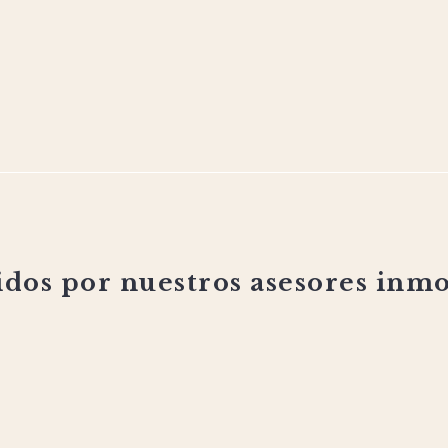
NOW SELLING
VER MÁS
›
idos por nuestros asesores inmo