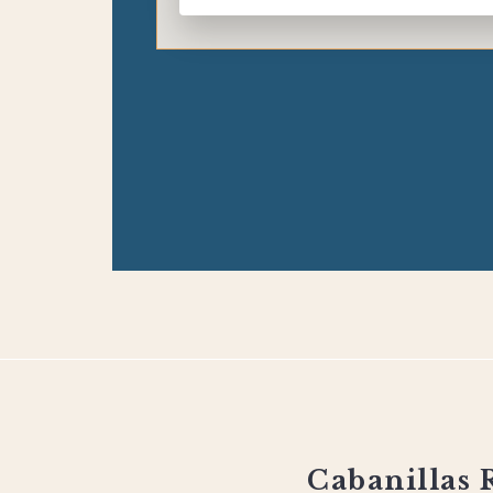
leave
this
field
empty.
¿Buscas un hogar
temporal en Estepona?
Conecta con el ritmo de vida an
transforma la Costa del Sol en 
temporal.
Cabanillas 