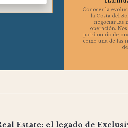
Habilid
Conocer la evoluc
la Costa del So
negociar las 
operación. Nos
patrimonio de nue
como una de las m
de
daluz y
tu nuevo hogar
Real Estate: el legado de Exclus