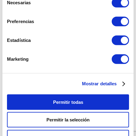
Necesarias
siendo extranjero
de
Impuestos al vender una vivienda en Andalucía siendo no
consentimiento
residente
Vivir en Estepona: calidad de vida en la Costa del Sol
Preferencias
Estadística
sales@cabanillasrealestate.com
Marketing
+34 952 808 307
Avda. España 90, 29680 Estepona, Málaga
Política de Privacidad
Mostrar detalles
Permitir todas
Permitir la selección
Agencia SEO - MD Marketing Digital