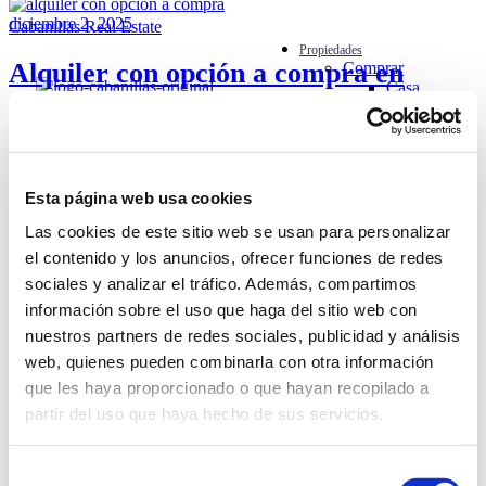
diciembre 2, 2025
Cabanillas Real Estate
Propiedades
Alquiler con opción a compra en
Comprar
Casa
Estepona y la ayuda para jóvenes
Apartamento
Piso
Casa rústica
El acceso a la vivienda es una de las problemáticas más comentadas
Chalet
de España. El alquiler con opción de compra es un mecanismo que
Villa
ayuda a simplificar este proceso. Sin embargo, los precios elevados
Esta página web usa cookies
Alquilar
siguen siendo una ...
Suelos
Las cookies de este sitio web se usan para personalizar
Posted by:
Carmen Cabanillas Sánchez
Obra Nueva
Categories:
Real Estate
el contenido y los anuncios, ofrecer funciones de redes
Nosotros
Search
sociales y analizar el tráfico. Además, compartimos
Quieres Vender?
Contacto
información sobre el uso que haga del sitio web con
Categorias
Blog
nuestros partners de redes sociales, publicidad y análisis
web, quienes pueden combinarla con otra información
Español
Propiedades
English
Real Estate
que les haya proporcionado o que hayan recopilado a
partir del uso que haya hecho de sus servicios.
Notas Recientes
Selección
Lo que nadie te explica sobre comprar una casa en España