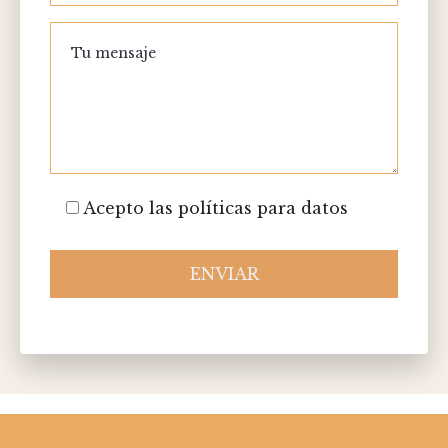
Acepto las políticas para datos
ENVIAR
Please
leave
this
field
empty.