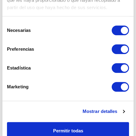
que les haya proporcionado o que hayan recopilado a
partir del uso que haya hecho de sus servicios.
Selección
Necesarias
de
consentimiento
Preferencias
Estadística
REF: 03084
Apartamento en Estepona
Marketing
Parque Central, Estepona.
Mostrar detalles
1
1
59 m²
€ 268.000
Permitir todas