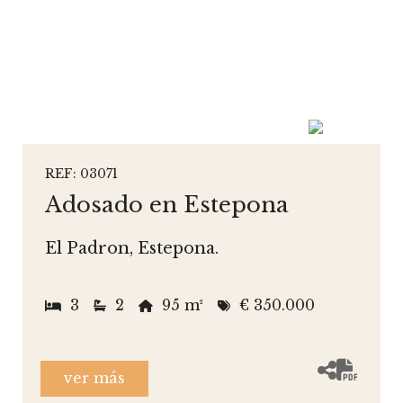
REF: 03071
Adosado en Estepona
El Padron, Estepona.
3
2
95 m²
€ 350.000
ver más