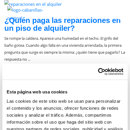
junio 2, 2026
¿Quién paga las reparaciones en
un piso de alquiler?
Se rompe la caldera. Aparece una humedad en el techo. El grifo del
baño gotea. Cuando algo falla en una vivienda arrendada, la primera
pregunta que surge es siempre la misma: ¿quién tiene que pagarlo? La
respuesta no ...
Posted by:
Carmen Cabanillas Sánchez
Categories:
Real Estate
Esta página web usa cookies
Las cookies de este sitio web se usan para personalizar
el contenido y los anuncios, ofrecer funciones de redes
sociales y analizar el tráfico. Además, compartimos
información sobre el uso que haga del sitio web con
CATEGORIAS
nuestros partners de redes sociales, publicidad y análisis