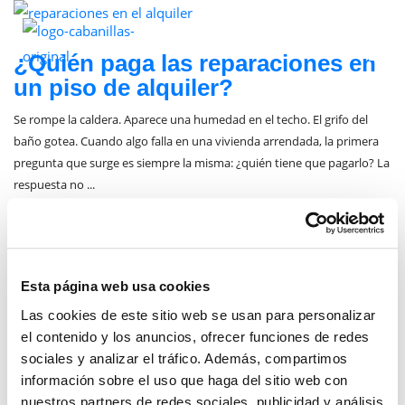
junio 2, 2026
¿Quién paga las reparaciones en
un piso de alquiler?
Se rompe la caldera. Aparece una humedad en el techo. El grifo del
baño gotea. Cuando algo falla en una vivienda arrendada, la primera
pregunta que surge es siempre la misma: ¿quién tiene que pagarlo? La
respuesta no ...
Posted by:
Carmen Cabanillas Sánchez
Categories:
Real Estate
Esta página web usa cookies
Las cookies de este sitio web se usan para personalizar
el contenido y los anuncios, ofrecer funciones de redes
sociales y analizar el tráfico. Además, compartimos
información sobre el uso que haga del sitio web con
CATEGORIAS
nuestros partners de redes sociales, publicidad y análisis