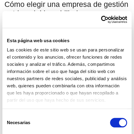
Cómo elegir una empresa de gestión
patrimonial inmobiliaria
Elegir al socio adecuado es clave. Al buscar una empresa
para la
gestión de tu patrimonio inmobiliario
, considera
los siguientes factores:
Esta página web usa cookies
Las cookies de este sitio web se usan para personalizar
Experiencia local:
Debe conocer a fondo el mercado de
el contenido y los anuncios, ofrecer funciones de redes
Estepona y la Costa del Sol.
sociales y analizar el tráfico. Además, compartimos
información sobre el uso que haga del sitio web con
nuestros partners de redes sociales, publicidad y análisis
Servicios integrales:
Busca una empresa que ofrezca
web, quienes pueden combinarla con otra información
asesoramiento legal y fiscal, no solo administrativo.
que les haya proporcionado o que hayan recopilado a
partir del uso que haya hecho de sus servicios.
Transparencia:
Exige informes claros y periódicos sobre
la gestión y la rentabilidad.
Selección
Necesarias
de
Atención personalizada:
Cada cliente y cada propiedad
consentimiento
son únicos. El trato debe ser cercano y adaptado.