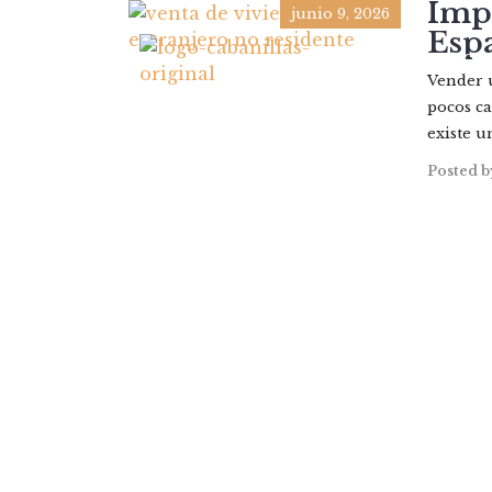
Impu
junio 9, 2026
Espa
PROP
Vender u
pocos ca
existe u
Posted b