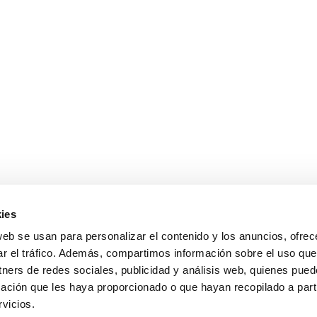
ies
sales@cabanillasrealestate.com
web se usan para personalizar el contenido y los anuncios, ofrec
+34 952 808 307
ar el tráfico. Además, compartimos información sobre el uso que
Avda. España 90, 29680 Estepona, Málaga
tners de redes sociales, publicidad y análisis web, quienes pue
Política de Privacidad
ación que les haya proporcionado o que hayan recopilado a parti
vicios.