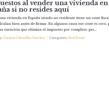
estos al vender una vivienda en
ña si no resides aquí
IEDADES
NOSOTROS
QUIERES VENDER?
CONTAC
na vivienda en España siendo no residente tiene un coste fisca
lculan bien antes de firmar. En algunos casos ese coste es cero,
na exención que elimina el impuesto por completo, per...
y:
Carmen Cabanillas Sánchez
Categories:
Real Estate