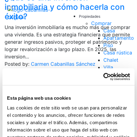
inmobiliaria y cómo hacerla con
éxito?
Propiedades
Comprar
Una inversión inmobiliaria es mucho más que comprar
Casa
una vivienda. Es una estrategia financiera que permite
Apartamento
generar ingresos pasivos, proteger el patrimonio y
Piso
lograr revalorización a largo plazo. En 2025, las
Casa rústica
inversion...
Chalet
Posted by:
Carmen Cabanillas Sánchez
Villa
Categories:
Propiedades
,
Real Estate
Alquilar
Suelos
enero 29, 2025
Obra Nueva
Tendencias del mercado
Nosotros
Esta página web usa cookies
inmobiliario 2025 en la Costa del
Quieres Vender?
Las cookies de este sitio web se usan para personalizar
Sol
Contacto
el contenido y los anuncios, ofrecer funciones de redes
Blog
sociales y analizar el tráfico. Además, compartimos
El mercado inmobiliario de 2025 se perfila como un
información sobre el uso que haga del sitio web con
escenario lleno de desafíos y oportunidades,
Español