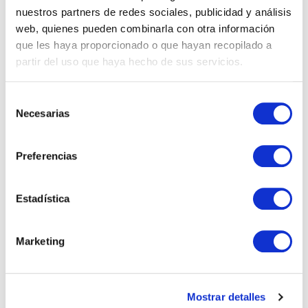
nuestros partners de redes sociales, publicidad y análisis
web, quienes pueden combinarla con otra información
Propiedades
que les haya proporcionado o que hayan recopilado a
partir del uso que haya hecho de sus servicios.
Real Estate
Selección
Necesarias
de
consentimiento
NOTAS RECIENTES
Preferencias
Lo que nadie te explica sobre comprar una casa
en España siendo extranjero
Estadística
Impuestos al vender una vivienda en Andalucía
siendo no residente
Marketing
Vivir en Estepona: calidad de vida en la Costa del
Sol
Mostrar detalles