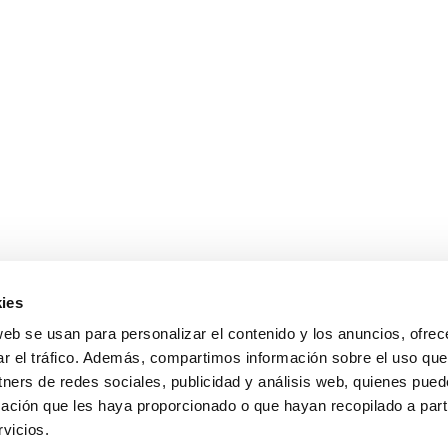
ies
sales@cabanillasrealestate.com
web se usan para personalizar el contenido y los anuncios, ofrec
+34 952 808 307
ar el tráfico. Además, compartimos información sobre el uso que
Avda. España 90, 29680 Estepona, Málaga
tners de redes sociales, publicidad y análisis web, quienes pue
Política de Privacidad
ación que les haya proporcionado o que hayan recopilado a parti
vicios.