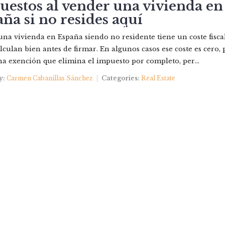
estos al vender una vivienda en
ña si no resides aquí
IEDADES
NOSOTROS
QUIERES VENDER?
CONTAC
na vivienda en España siendo no residente tiene un coste fisca
lculan bien antes de firmar. En algunos casos ese coste es cero,
na exención que elimina el impuesto por completo, per...
y:
Carmen Cabanillas Sánchez
Categories:
Real Estate