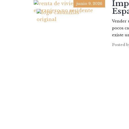
Impu
junio 9, 2026
Espa
PROP
Vender u
pocos ca
existe u
Posted b