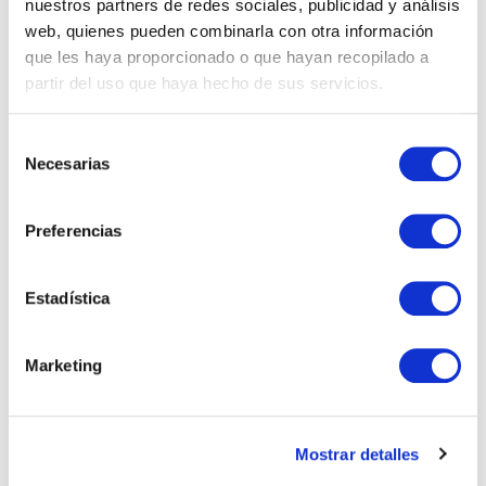
nuestros partners de redes sociales, publicidad y análisis
web, quienes pueden combinarla con otra información
Propiedades
que les haya proporcionado o que hayan recopilado a
partir del uso que haya hecho de sus servicios.
Real Estate
Selección
Necesarias
de
consentimiento
NOTAS RECIENTES
Preferencias
Lo que nadie te explica sobre comprar una casa
en España siendo extranjero
Estadística
Impuestos al vender una vivienda en Andalucía
siendo no residente
Marketing
Vivir en Estepona: calidad de vida en la Costa del
Sol
Mostrar detalles