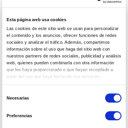
casa en España siendo
extranjero
Imagina esta escena: despiertas con la suave caricia del sol
Esta página web usa cookies
andaluz, sales a tu terraza y el mar Mediterráneo te da los
Las cookies de este sitio web se usan para personalizar
buenos días. Un café, el sonido de las olas a lo lejos y la
el contenido y los anuncios, ofrecer funciones de redes
promesa de un día tranquilo en Estep...
sociales y analizar el tráfico. Además, compartimos
Posted by:
Carmen Cabanillas Sánchez
Categories:
Real Estate
información sobre el uso que haga del sitio web con
nuestros partners de redes sociales, publicidad y análisis
web, quienes pueden combinarla con otra información
que les haya proporcionado o que hayan recopilado a
partir del uso que haya hecho de sus servicios.
Selección
Necesarias
de
CATEGORIAS
consentimiento
Preferencias
Propiedades