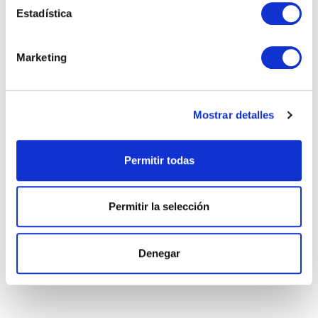
Real Estate
Estadística
Marketing
NOTAS RECIENTES
Mostrar detalles
Lo que nadie te explica sobre comprar una casa
en España siendo extranjero
Permitir todas
Impuestos al vender una vivienda en Andalucía
siendo no residente
Permitir la selección
Vivir en Estepona: calidad de vida en la Costa del
Sol
Denegar