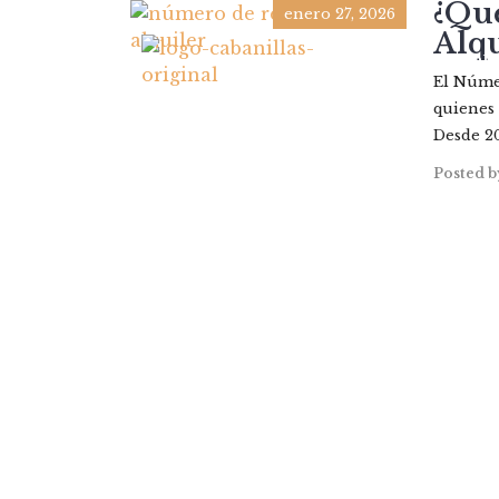
¿Qué
enero 27, 2026
Alqu
PROP
El Númer
quienes 
Desde 20
Posted b