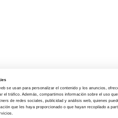
ies
sales@cabanillasrealestate.com
web se usan para personalizar el contenido y los anuncios, ofrec
+34 952 808 307
ar el tráfico. Además, compartimos información sobre el uso que
Avda. España 90, 29680 Estepona, Málaga
tners de redes sociales, publicidad y análisis web, quienes pue
Política de Privacidad
ación que les haya proporcionado o que hayan recopilado a parti
vicios.