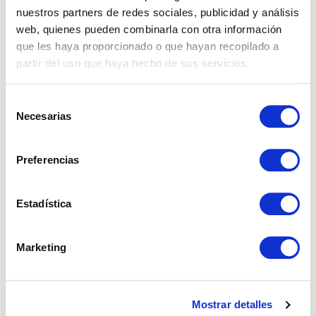
nuestros partners de redes sociales, publicidad y análisis
web, quienes pueden combinarla con otra información
Propiedades
que les haya proporcionado o que hayan recopilado a
partir del uso que haya hecho de sus servicios.
Real Estate
Selección
Necesarias
de
consentimiento
NOTAS RECIENTES
Preferencias
Lo que nadie te explica sobre comprar una casa
en España siendo extranjero
Estadística
Impuestos al vender una vivienda en Andalucía
siendo no residente
Marketing
Vivir en Estepona: calidad de vida en la Costa del
Sol
Mostrar detalles