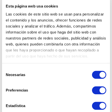
constante movimiento, se ha convertido en un verdadero imán para
Esta página web usa cookies
quienes buscan un rincón especial en la Costa del Sol. Ahora bien,
Las cookies de este sitio web se usan para personalizar
seamos sinceros: vender...
el contenido y los anuncios, ofrecer funciones de redes
Posted by:
Carmen Cabanillas Sánchez
Categories:
Real Estate
sociales y analizar el tráfico. Además, compartimos
información sobre el uso que haga del sitio web con
nuestros partners de redes sociales, publicidad y análisis
web, quienes pueden combinarla con otra información
que les haya proporcionado o que hayan recopilado a
partir del uso que haya hecho de sus servicios.
Selección
CATEGORIAS
Necesarias
de
consentimiento
Propiedades
Preferencias
Real Estate
Estadística