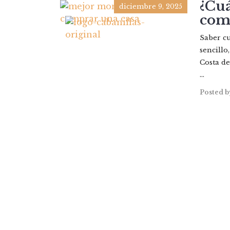
¿Cuá
diciembre 9, 2025
com
PROP
Saber c
sencillo
Costa de
...
Posted b