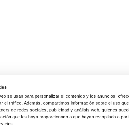
ies
sales@cabanillasrealestate.com
web se usan para personalizar el contenido y los anuncios, ofrec
+34 952 808 307
ar el tráfico. Además, compartimos información sobre el uso que
Avda. España 90, 29680 Estepona, Málaga
tners de redes sociales, publicidad y análisis web, quienes pue
Política de Privacidad
ación que les haya proporcionado o que hayan recopilado a parti
vicios.