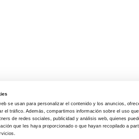
ies
sales@cabanillasrealestate.com
web se usan para personalizar el contenido y los anuncios, ofrec
+34 952 808 307
ar el tráfico. Además, compartimos información sobre el uso que
Avda. España 90, 29680 Estepona, Málaga
tners de redes sociales, publicidad y análisis web, quienes pue
Política de Privacidad
ación que les haya proporcionado o que hayan recopilado a parti
vicios.