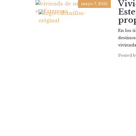
Vivi
mayo 7, 2025
Este
PROP
prop
En los ú
destinos
vivienda
Posted b