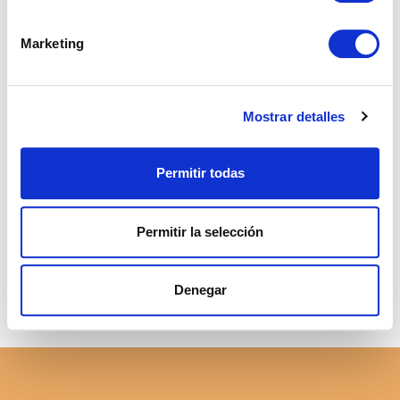
Marketing
NOTAS RECIENTES
Lo que nadie te explica sobre comprar una casa en
Mostrar detalles
España siendo extranjero
Impuestos al vender una vivienda en Andalucía siendo
Permitir todas
no residente
Permitir la selección
Vivir en Estepona: calidad de vida en la Costa del Sol
Denegar