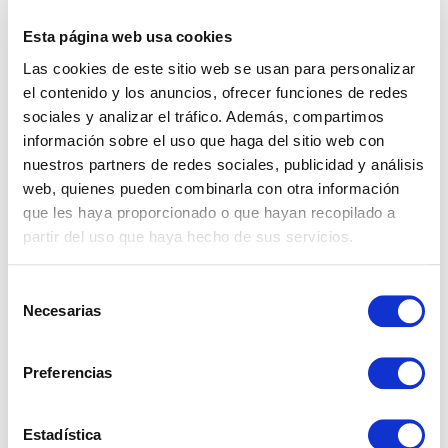
su clima cálido, la calidad de vida y el atractivo de sus ciudades y
Esta página web usa cookies
pueblos costeros. Mientras que el alquiler vacacional en Estepona
sigue si...
Las cookies de este sitio web se usan para personalizar
Posted by:
Carmen Cabanillas Sánchez
Categories:
Propiedades
,
Real
el contenido y los anuncios, ofrecer funciones de redes
Estate
sociales y analizar el tráfico. Además, compartimos
información sobre el uso que haga del sitio web con
nuestros partners de redes sociales, publicidad y análisis
web, quienes pueden combinarla con otra información
que les haya proporcionado o que hayan recopilado a
partir del uso que haya hecho de sus servicios.
Selección
Necesarias
CATEGORIAS
de
consentimiento
Propiedades
Preferencias
Real Estate
Estadística