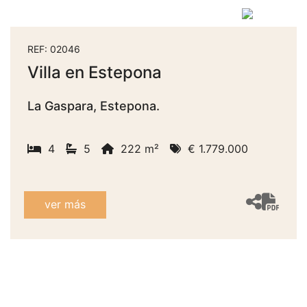
REF: 02046
Villa en Estepona
La Gaspara, Estepona.
4
5
222 m²
€ 1.779.000
ver más