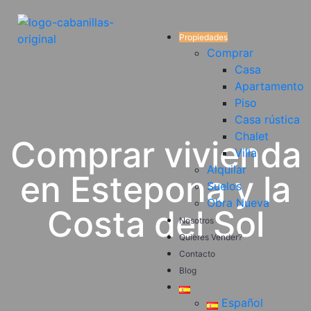
Propiedades
Comprar
Casa
Apartamento
Piso
Casa rústica
Chalet
Comprar vivienda
Villa
Alquilar
en Estepona y la
Suelos
Obra Nueva
Costa del Sol
Nosotros
Quieres Vender?
Contacto
Blog
Español