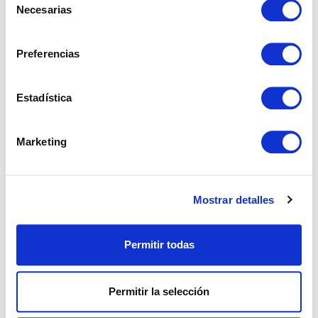
Necesarias
de
consentimiento
Preferencias
Estadística
Marketing
Mostrar detalles
REF: 02031
Permitir todas
Casa de Campo en Estepona
Los Reales, Estepona.
Permitir la selección