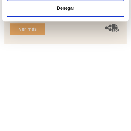
4
1
59 m²
€ 1.700.000
Denegar
ver más