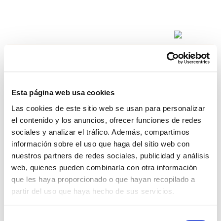
REF: 02016
Casa de Campo en Estepona
Esta página web usa cookies
La Resinera Voladilla, Estepona.
Las cookies de este sitio web se usan para personalizar
el contenido y los anuncios, ofrecer funciones de redes
6
3
110 m²
€ 1.200.000
sociales y analizar el tráfico. Además, compartimos
información sobre el uso que haga del sitio web con
nuestros partners de redes sociales, publicidad y análisis
web, quienes pueden combinarla con otra información
ver más
que les haya proporcionado o que hayan recopilado a
partir del uso que haya hecho de sus servicios.
Selección