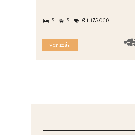
3
3
€ 1.175.000
ver más