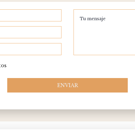
tos
ENVIAR
Please
leave
this
field
empty.