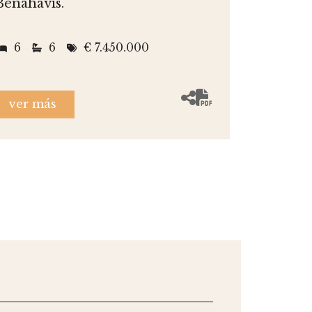
Benahavis.
6
6
€ 7.450.000
ver más