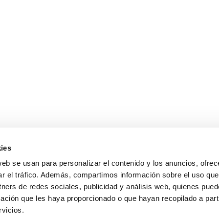
ies
web se usan para personalizar el contenido y los anuncios, ofrec
ar el tráfico. Además, compartimos información sobre el uso que
tners de redes sociales, publicidad y análisis web, quienes pue
sales@cabanillasrealestate.com
ación que les haya proporcionado o que hayan recopilado a parti
+34 952 808 307
vicios.
Avda. España 90, 29680 Estepona, Málaga