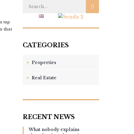
 US
BLOG
m tap
n that
Properties
Real Estate
What nobody explains