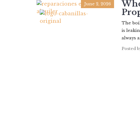
Who 
June 2, 2026
Pro
The boil
is leaki
always a
Posted b