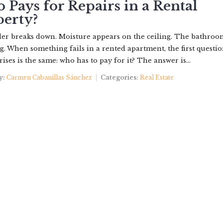
Pays for Repairs in a Rental
perty?
PROPERTIES
ABOUT US
YOUR BROKER
CONTACT
er breaks down. Moisture appears on the ceiling. The bathroo
ng. When something fails in a rented apartment, the first questio
rises is the same: who has to pay for it? The answer is...
y:
Carmen Cabanillas Sánchez
Categories:
Real Estate