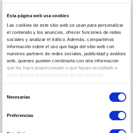
Esta página web usa cookies
SALES@CABANILLASREALESTATE.COM
Las cookies de este sitio web se usan para personalizar
el contenido y los anuncios, ofrecer funciones de redes
sociales y analizar el tráfico. Además, compartimos
información sobre el uso que haga del sitio web con
nuestros partners de redes sociales, publicidad y análisis
AVDA. ESPAÑA, 90 ESTEPONA 29680
web, quienes pueden combinarla con otra información
(MÁLAGA)
que les haya proporcionado o que hayan recopilado a
partir del uso que haya hecho de sus servicios.
Selección
Get in touch
Necesarias
de
consentimiento
Preferencias