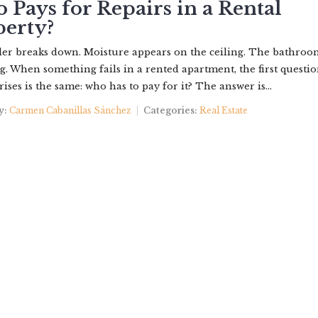
Pays for Repairs in a Rental
perty?
PROPERTIES
ABOUT US
YOUR BROKER
CONTACT
er breaks down. Moisture appears on the ceiling. The bathroo
ng. When something fails in a rented apartment, the first questio
rises is the same: who has to pay for it? The answer is...
y:
Carmen Cabanillas Sánchez
Categories:
Real Estate