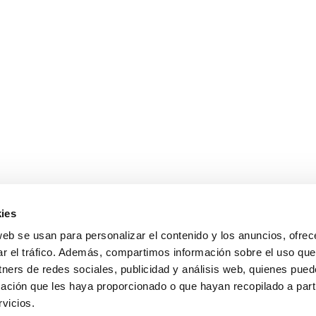
ies
web se usan para personalizar el contenido y los anuncios, ofrec
ar el tráfico. Además, compartimos información sobre el uso que
tners de redes sociales, publicidad y análisis web, quienes pue
sales@cabanillasrealestate.com
ación que les haya proporcionado o que hayan recopilado a parti
+34 952 808 307
vicios.
Avda. España 90, 29680 Estepona, Málaga