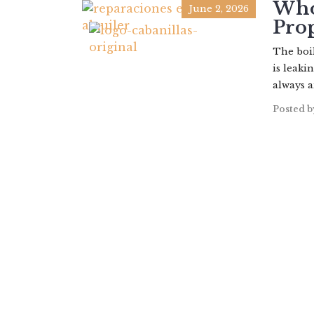
Who 
June 2, 2026
Pro
The boil
is leaki
always a
Posted b