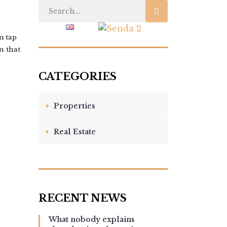
 US
BLOG
m tap
n that
Properties
Real Estate
What nobody explains