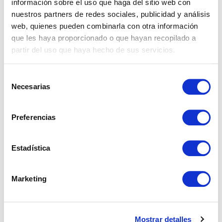
información sobre el uso que haga del sitio web con
nuestros partners de redes sociales, publicidad y análisis
web, quienes pueden combinarla con otra información
Properties
que les haya proporcionado o que hayan recopilado a
partir del uso que haya hecho de sus servicios.
Real Estate
Selección
Necesarias
de
consentimiento
Preferencias
What nobody explains about buying a house in
Spain as a foreigner
Estadística
Taxes When Selling a Property in Andalusia as a
Marketing
Non-Resident
What is a real estate investment and how to do it
successfully?
Mostrar detalles