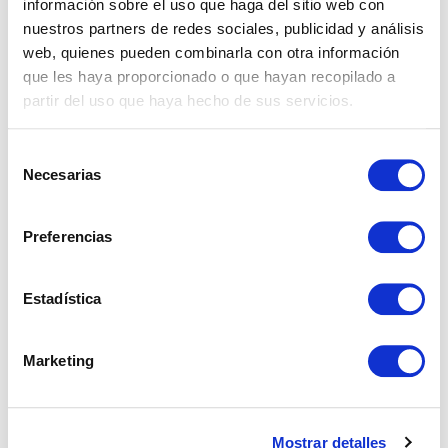
información sobre el uso que haga del sitio web con
nuestros partners de redes sociales, publicidad y análisis
web, quienes pueden combinarla con otra información
Properties
que les haya proporcionado o que hayan recopilado a
partir del uso que haya hecho de sus servicios.
Real Estate
Selección
Necesarias
de
consentimiento
Preferencias
What nobody explains about buying a house in
Spain as a foreigner
Estadística
Taxes When Selling a Property in Andalusia as a
Marketing
Non-Resident
What is a real estate investment and how to do it
successfully?
Mostrar detalles