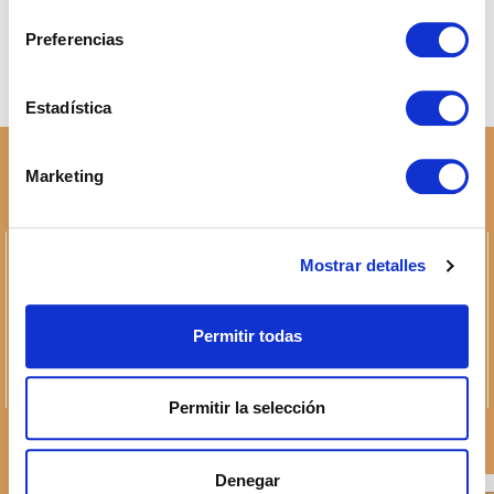
consentimiento
Taxes When Selling a Property in Andalusia as a
Español
Preferencias
Non-Resident
English
What is a real estate investment and how to do it
successfully?
Estadística
Marketing
sales@cabanillasrealestate.com
Mostrar detalles
+34 952 808 307
Avda. España 90, 29680 Estepona, Málaga
Permitir todas
Privacy Policy
Permitir la selección
Denegar