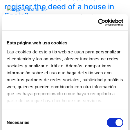
register the deed of a house in
Spain?
Properties
Buy
Buying a house is undoubtedly one of the most
House
important financial decisions of our lives. The
Apartment
excitement of finding the perfect home, especially in
Flat
Esta página web usa cookies
such charming places as Estepona, can make us
Rustic
Las cookies de este sitio web se usan para personalizar
overlook some crucial d...
House
el contenido y los anuncios, ofrecer funciones de redes
Posted by:
Carmen Cabanillas Sánchez
Chalet
sociales y analizar el tráfico. Además, compartimos
Categories:
Real Estate
Villa
información sobre el uso que haga del sitio web con
Search
Rent
nuestros partners de redes sociales, publicidad y análisis
Land
web, quienes pueden combinarla con otra información
New
Properties
que les haya proporcionado o que hayan recopilado a
Construction
Real Estate
partir del uso que haya hecho de sus servicios.
About us
Your Broker
Selección
What nobody explains about buying a house in
Contact Us
Necesarias
de
Spain as a foreigner
Blog