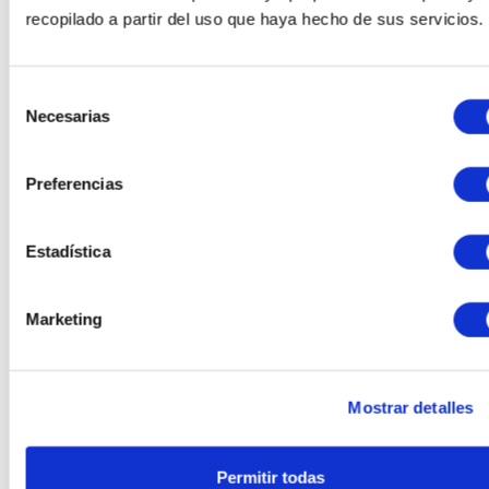
recopilado a partir del uso que haya hecho de sus servicios.
REF: 02744
Apartamento en San Pedro de
Selección
Alcantara
Necesarias
de
consentimiento
San Pedro Pueblo, San Pedro de
Alcantara.
Preferencias
2
2
94.39 m²
€ 536.000
Estadística
Marketing
ver más
Mostrar detalles
Permitir todas