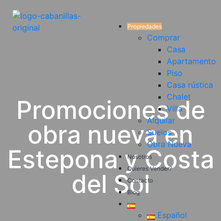
Propiedades
Comprar
Casa
Apartamento
Piso
Casa rústica
Chalet
Promociones de
Villa
Alquilar
obra nueva en
Suelos
Obra Nueva
Estepona y Costa
Nosotros
Quieres Vender?
del Sol
Contacto
Blog
Español