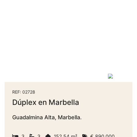
REF: 02728
Dúplex en Marbella
Guadalmina Alta, Marbella.
3
3
152.54 m²
€ 890.000