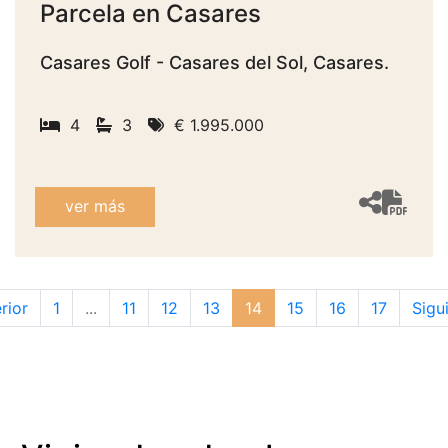
Parcela en Casares
Casares Golf - Casares del Sol, Casares.
4
3
€ 1.995.000
ver más
rior
1
...
11
12
13
14
15
16
17
Sigu