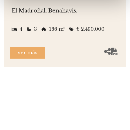
El Madroñal, Benahavis.
4
3
166 m²
€ 2.490.000
ver más