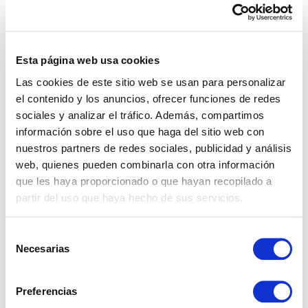
Esta página web usa cookies
Las cookies de este sitio web se usan para personalizar
el contenido y los anuncios, ofrecer funciones de redes
sociales y analizar el tráfico. Además, compartimos
información sobre el uso que haga del sitio web con
REF: 02291
nuestros partners de redes sociales, publicidad y análisis
Ático en Marbella
web, quienes pueden combinarla con otra información
que les haya proporcionado o que hayan recopilado a
Embrujo de Banus, Marbella.
partir del uso que haya hecho de sus servicios.
Selección
3
2
187 m²
€ 898.000
Necesarias
de
consentimiento
Preferencias
ver más