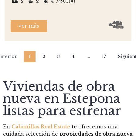
2
2
€ 749.000
ver más
nterior
1
2
3
4
...
17
Siguien
Viviendas de obra
nueva en Estepona
listas para estrenar
En
Cabanillas Real Estate
te ofrecemos una
cuidada selección de
propiedades de obra nueva