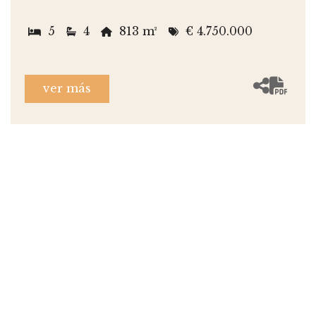
5
4
813 m²
€ 4.750.000
ver más