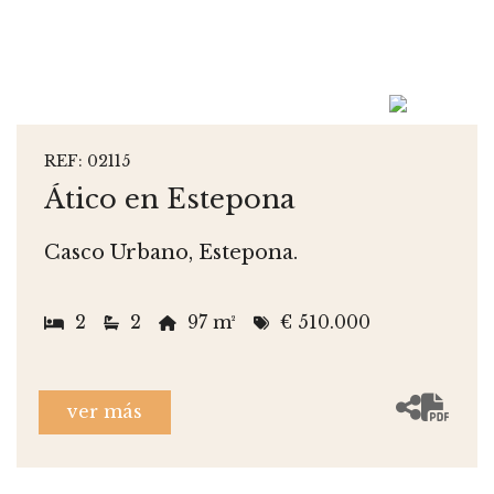
REF: 02115
Ático en Estepona
Casco Urbano, Estepona.
2
2
97 m²
€ 510.000
ver más