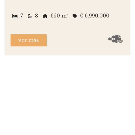
7
8
650 m²
€ 6.990.000
ver más