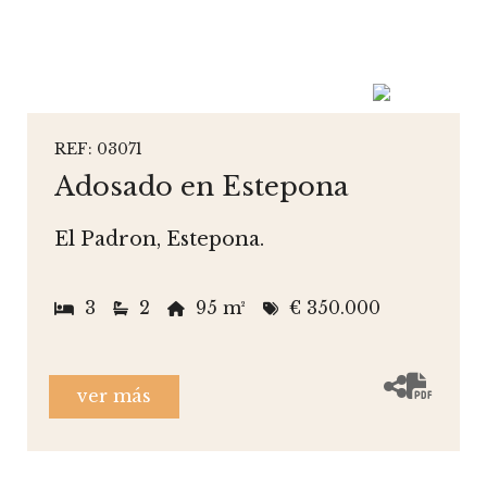
REF: 03071
Adosado en Estepona
El Padron, Estepona.
3
2
95 m²
€ 350.000
ver más