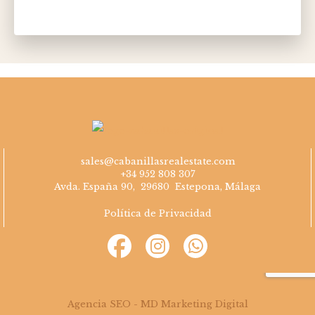
Please
leave
this
field
empty.
sales@cabanillasrealestate.com
+34 952 808 307
Avda. España 90, 29680 Estepona, Málaga
Política de Privacidad
Agencia SEO - MD Marketing Digital