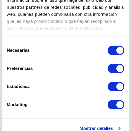
información sobre el uso que haga del sitio web con
nuestros partners de redes sociales, publicidad y análisis
web, quienes pueden combinarla con otra información
que les haya proporcionado o que hayan recopilado a
partir del uso que haya hecho de sus servicios.
Selección
Necesarias
de
consentimiento
Preferencias
Estadística
Marketing
REF: 03063
Apartamento en Estepona
Mostrar detalles