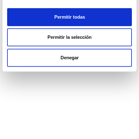
Centro, Estepona.
Permitir todas
2
2
87.57 m²
€ 425.000
Permitir la selección
ver más
Denegar