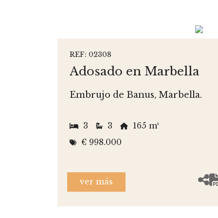
REF: 02308
Adosado en Marbella
Embrujo de Banus, Marbella.
3
3
165 m²
€ 998.000
ver más