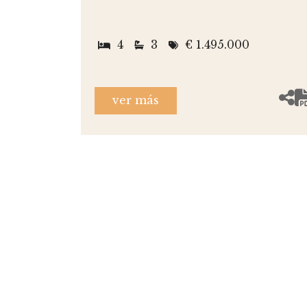
4
3
€ 1.495.000
ver más