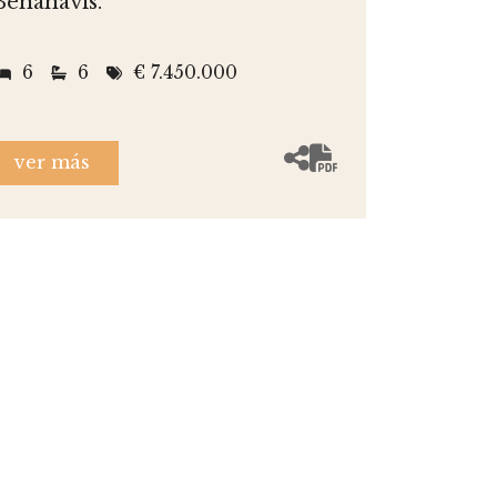
Benahavis.
6
6
€ 7.450.000
ver más