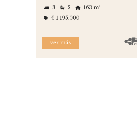
3
2
163 m²
€ 1.195.000
ver más