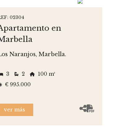
REF: 02304
Apartamento en
Marbella
Los Naranjos, Marbella.
3
2
100 m²
€ 995.000
ver más