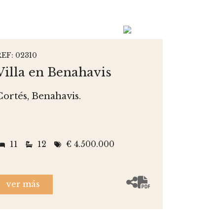
REF: 02310
Villa en Benahavis
Cortés, Benahavis.
11
12
€ 4.500.000
ver más