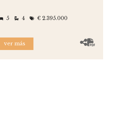
5
4
€ 2.395.000
ver más