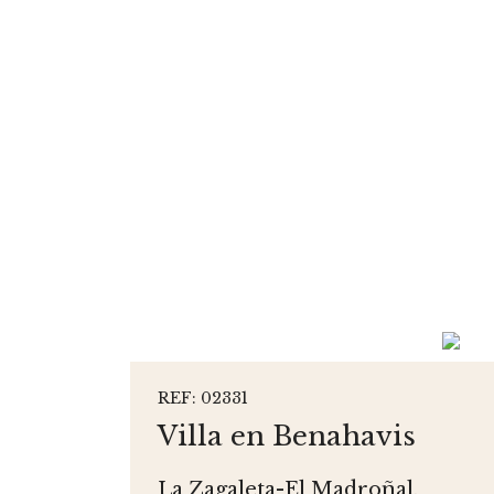
REF: 02331
Villa en Benahavis
La Zagaleta-El Madroñal,