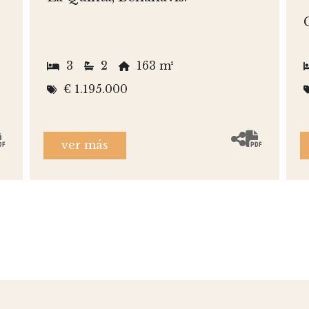
3
2
163 m²
€ 1.195.000
ver más