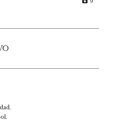
9
VO
dad.
ol.