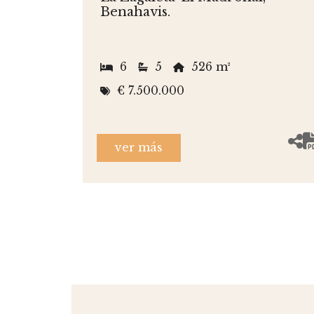
Benahavis.
6
5
526 m²
€ 7.500.000
ver más