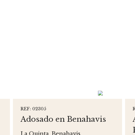
REF: 02305
Adosado en Benahavis
La Quinta, Benahavis.