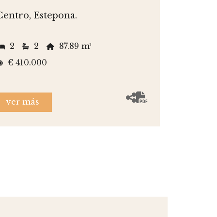
Centro, Estepona.
2
2
87.89 m²
€ 410.000
ver más