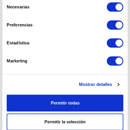
Selección
Necesarias
de
consentimiento
REF: 03098
Preferencias
Parcela en Estepona
Estadística
Las Lomas, Estepona.
Marketing
€ 300.000
Mostrar detalles
ver más
Permitir todas
Permitir la selección