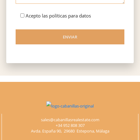
Acepto las políticas para datos
ENVIAR
Please
leave
this
field
empty.
sales@cabanillasrealestate.com
+34 952 808 307
Avda. España 90, 29680 Estepona, Málaga