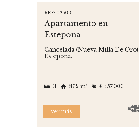
REF: 02603
Apartamento en
Estepona
Cancelada (Nueva Milla De Oro)
Estepona.
3
87.2 m²
€ 457.000
ver más