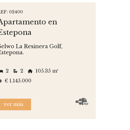
REF: 02400
Apartamento en
Estepona
Selwo La Resinera Golf,
Estepona.
2
2
105.35 m²
€ 1.145.000
ver más