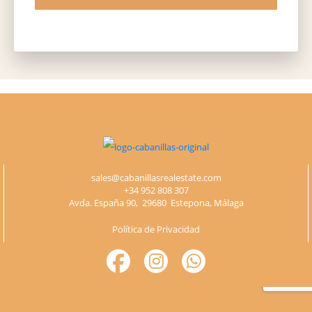
Please
leave
this
field
empty.
sales@cabanillasrealestate.com
+34 952 808 307
Avda. España 90, 29680 Estepona, Málaga
Política de Privacidad