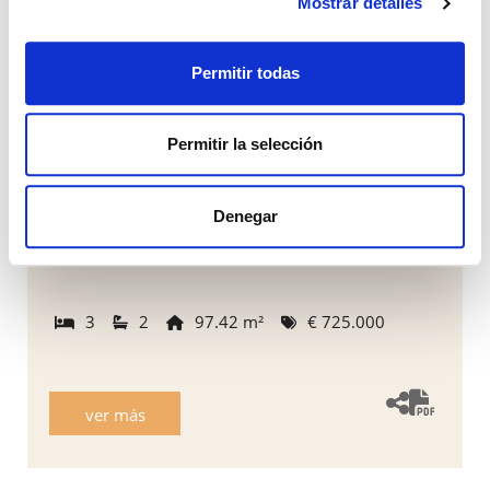
Mostrar detalles
Permitir todas
Permitir la selección
REF: 02543
Apartamento en Estepona
Denegar
Estepona, Estepona.
3
2
97.42 m²
€ 725.000
ver más