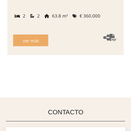
2
2
63.8 m²
€ 360.000
ver más
CONTACTO