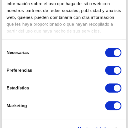
información sobre el uso que haga del sitio web con
La Zagaleta-El Madroñal, Benahavis.
nuestros partners de redes sociales, publicidad y análisis
web, quienes pueden combinarla con otra información
6
5
526 m²
€ 7.500.000
que les haya proporcionado o que hayan recopilado a
partir del uso que haya hecho de sus servicios.
Selección
ver más
Necesarias
de
consentimiento
Preferencias
Estadística
Marketing