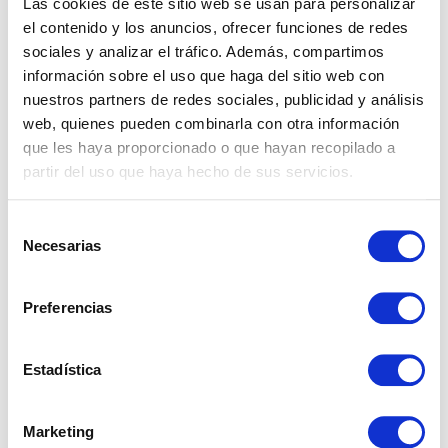
Las cookies de este sitio web se usan para personalizar
el contenido y los anuncios, ofrecer funciones de redes
sociales y analizar el tráfico. Además, compartimos
información sobre el uso que haga del sitio web con
nuestros partners de redes sociales, publicidad y análisis
¡Descubre más propiedades!
web, quienes pueden combinarla con otra información
que les haya proporcionado o que hayan recopilado a
partir del uso que haya hecho de sus servicios.
Selección
Necesarias
de
consentimiento
Preferencias
Estadística
Marketing