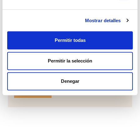
REF: 02325
Mostrar detalles
Villa en Ronda
Permitir todas
Andalucia, Ronda.
Permitir la selección
4
7
€ 5.900.000
Denegar
ver más