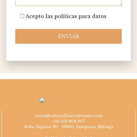
Acepto las políticas para datos
ENVIAR
Please
leave
this
field
empty.
sales@cabanillasrealestate.com
+34 952 808 307
Avda. España 90, 29680 Estepona, Málaga