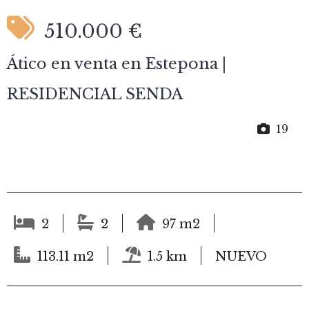
510.000 €
Ático en venta en Estepona |
RESIDENCIAL SENDA
19
2
2
97 m2
113.11 m2
1.5 km
NUEVO