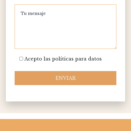
Acepto las políticas para datos
ENVIAR
Please
leave
this
field
empty.