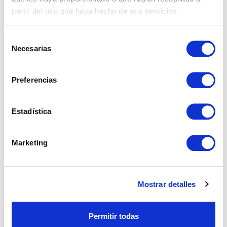
partir del uso que haya hecho de sus servicios.
Selección
Necesarias
de
consentimiento
Preferencias
Estadística
REF: 03079
Solar en Casares
Marketing
Casares, Casares.
Mostrar detalles
€ 120.000
Permitir todas