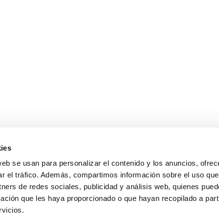
ies
web se usan para personalizar el contenido y los anuncios, ofrec
ar el tráfico. Además, compartimos información sobre el uso que
tners de redes sociales, publicidad y análisis web, quienes pue
sales@cabanillasrealestate.com
ación que les haya proporcionado o que hayan recopilado a parti
+34 952 808 307
vicios.
Avda. España 90, 29680 Estepona, Málaga