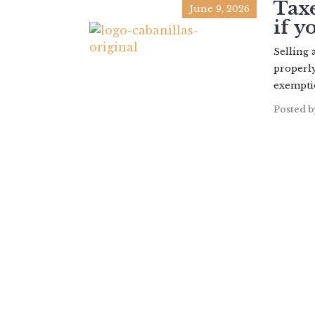
Taxe
June 9, 2026
if y
Selling 
properly
exemptio
Posted b