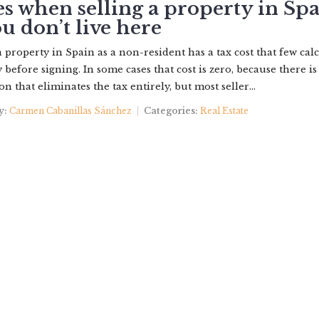
s when selling a property in Sp
ou don’t live here
PROPERTIES
ABOUT US
YOUR BROKER
CONTACT
a property in Spain as a non-resident has a tax cost that few cal
 before signing. In some cases that cost is zero, because there is
n that eliminates the tax entirely, but most seller...
y:
Carmen Cabanillas Sánchez
Categories:
Real Estate