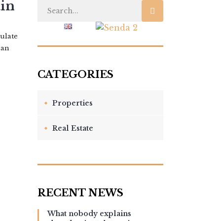
ain
 US
BLOG
culate
 an
Properties
Real Estate
What nobody explains