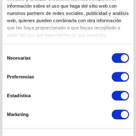
información sobre el uso que haga del sitio web con
nuestros partners de redes sociales, publicidad y análisis
web, quienes pueden combinarla con otra información
Properties
que les haya proporcionado o que hayan recopilado a
partir del uso que haya hecho de sus servicios.
Real Estate
Selección
Necesarias
de
consentimiento
Preferencias
What nobody explains about buying a house in Spain
Estadística
as a foreigner
Marketing
Taxes When Selling a Property in Andalusia as a Non-
Resident
What is a real estate investment and how to do it