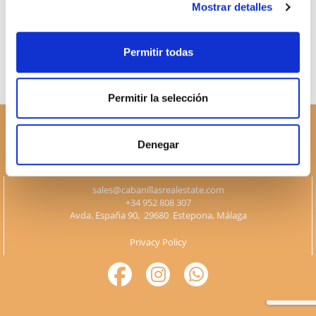
Mostrar detalles
successfully?
Permitir todas
Permitir la selección
Denegar
sales@cabanillasrealestate.com
+34 952 808 307
Avda. España 90, 29680 Estepona, Málaga
Privacy Policy