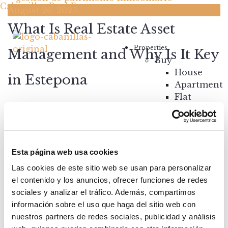
Cabanillas Real Estate
August 26, 2025
What Is Real Estate Asset
Properties
Management and Why Is It Key
Buy
House
in Estepona
Apartment
Flat
Imagine that you buy a property on the Costa
Rustic
del Sol. You’re not only thinking about enjoying
House
the sea views or the privileged climate, but also
Chalet
about ensuring that your real estate
Villa
Esta página web usa cookies
investment grows, remains prot...
Rent
Las cookies de este sitio web se usan para personalizar
Posted by:
Carmen Cabanillas Sánchez
Land
el contenido y los anuncios, ofrecer funciones de redes
Categories:
Real Estate
New
sociales y analizar el tráfico. Además, compartimos
Construction
Search
información sobre el uso que haga del sitio web con
About us
nuestros partners de redes sociales, publicidad y análisis
Your Broker