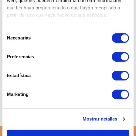
web, quienes pueden combinarla con otra información
Contact Us
que les haya proporcionado o que hayan recopilado a
Blog
partir del uso que haya hecho de sus servicios.
Properties
Español
Selección
Real Estate
English
Necesarias
de
consentimiento
Preferencias
Estadística
What nobody explains about buying a
house in Spain as a foreigner
Marketing
Taxes When Selling a Property in
Andalusia as a Non-Resident
What is a real estate investment and how
to do it successfully?
Mostrar detalles