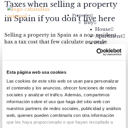
Taxes when selling a property
Properties
in Spain if you don’t live here
Buy
House
Selling a property in Spain as a non-resident
Apartment
has a tax cost that few calculate properly
Flat
before signing. In some cases that cost is zero,
Rustic
because there is an exemption that eliminates
House
the tax entirely, but most seller...
Chalet
Posted by:
Carmen Cabanillas Sánchez
Villa
Esta página web usa cookies
Categories:
Real Estate
Rent
Las cookies de este sitio web se usan para personalizar
Search
Land
el contenido y los anuncios, ofrecer funciones de redes
New
sociales y analizar el tráfico. Además, compartimos
Construction
información sobre el uso que haga del sitio web con
About us
nuestros partners de redes sociales, publicidad y análisis
Your Broker
web, quienes pueden combinarla con otra información
Contact Us
que les haya proporcionado o que hayan recopilado a
Properties
Blog