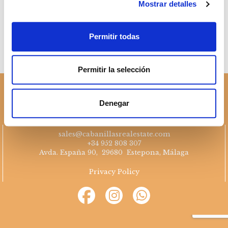
Mostrar detalles
successfully?
Permitir todas
Permitir la selección
Denegar
sales@cabanillasrealestate.com
+34 952 808 307
Avda. España 90, 29680 Estepona, Málaga
Privacy Policy