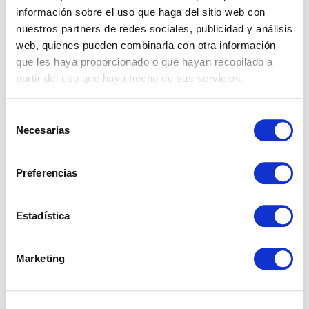
información sobre el uso que haga del sitio web con
nuestros partners de redes sociales, publicidad y análisis
web, quienes pueden combinarla con otra información
Properties
que les haya proporcionado o que hayan recopilado a
partir del uso que haya hecho de sus servicios.
Real Estate
Selección
Necesarias
de
consentimiento
Preferencias
What nobody explains about buying a house in
Estadística
Spain as a foreigner
Marketing
Taxes When Selling a Property in Andalusia as a
Non-Resident
What is a real estate investment and how to do it