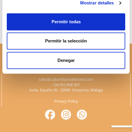
Mostrar detalles
successfully?
Permitir todas
Permitir la selección
Denegar
sales@cabanillasrealestate.com
+34 952 808 307
Avda. España 90, 29680 Estepona, Málaga
Privacy Policy