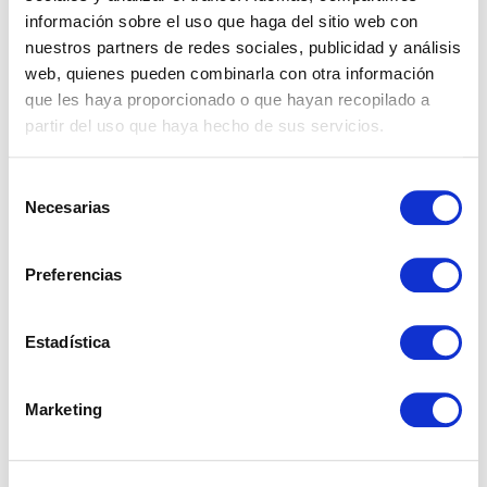
información sobre el uso que haga del sitio web con
nuestros partners de redes sociales, publicidad y análisis
web, quienes pueden combinarla con otra información
Properties
que les haya proporcionado o que hayan recopilado a
partir del uso que haya hecho de sus servicios.
Real Estate
Selección
Necesarias
de
consentimiento
Preferencias
What nobody explains about buying a house in Spain
Estadística
as a foreigner
Marketing
Taxes When Selling a Property in Andalusia as a Non-
Resident
What is a real estate investment and how to do it