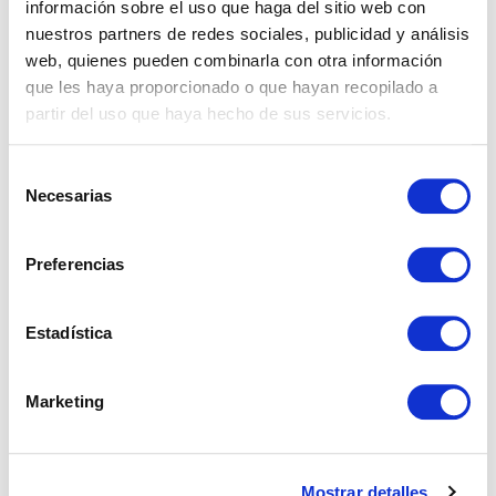
información sobre el uso que haga del sitio web con
nuestros partners de redes sociales, publicidad y análisis
web, quienes pueden combinarla con otra información
Properties
que les haya proporcionado o que hayan recopilado a
partir del uso que haya hecho de sus servicios.
Real Estate
Selección
Necesarias
de
consentimiento
Preferencias
What nobody explains about buying a house in Spain
Estadística
as a foreigner
Taxes When Selling a Property in Andalusia as a Non-
Marketing
Resident
What is a real estate investment and how to do it
successfully?
Mostrar detalles